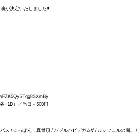
ONの出演が決定いたしました‼️
/L90wFZK5QySTqg8SXmBy
0円（各+1D）／当日＋500円
コンパス / にっぽん！真骨頂 / バブルバビデガム∀ / ルシフェルの園。 / L