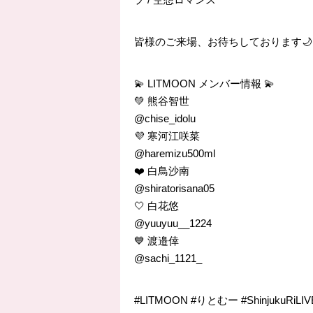
皆様のご来場、お待ちしております🌙
💫 LITMOON メンバー情報 💫
💚 熊谷智世
@chise_idolu
💜 寒河江咲菜
@haremizu500ml
❤️ 白鳥沙南
@shiratorisana05
🤍 白花悠
@yuuyuu__1224
💙 渡邉倖
@sachi_1121_
#LITMOON #りとむー #ShinjukuRiLIV