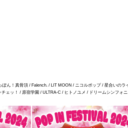
ん！真骨頂 / Falench. / LIT MOON / ニコルポップ / 星合い
 / コングラッチェッ！ / 原宿学園 / ULTRA-C / ヒトノユメ / ドリームシンフ