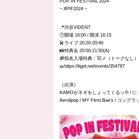
POP IN FESTIVAL 2024
~ #PIF2024 ~
📍渋谷VIDENT
🕒開場 16:00 / 開演 16:15
🎤ライブ 20:20-20:40
📸特典会 20:50-21:50(A)
🎁指名入場特典：
写メ（トークなし）
🎫
https://tiget.net/events/354787
［出演］
KAMOがネギをしょってくるッ!!! / にっぽ
Aerolipop / MY Fitrst Bae’s