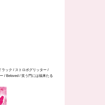
のライラック / ストロボグリッター /
ォニー / Beloved / 笑う門には福来たる