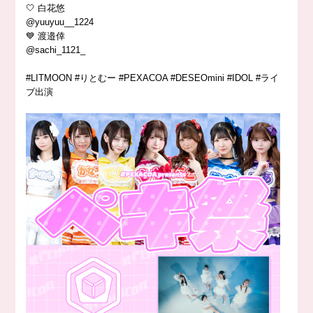
🤍 白花悠
@yuuyuu__1224
💙 渡邉倖
@sachi_1121_
#LITMOON #りとむー #PEXACOA #DESEOmini #IDOL #ライ
ブ出演