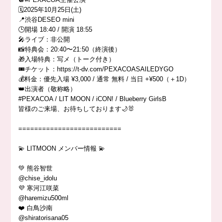
🗓️2025年10月25日(土)
📍渋谷DESEO mini
🕒開場 18:40 / 開演 18:55
🎤ライブ：非公開
📸特典会：20:40〜21:50（終演後）
🎁入場特典：写メ（トーク付き）
🎟️チケット：https://t-dv.com/PEXACOASAILEDYGO
💰料金：優先入場 ¥3,000 / 通常 無料 / 当日 +¥500（＋1D）
👑出演者（敬称略）
#PEXACOA / LIT MOON / iCON! / Blueberry GirlsB
皆様のご来場、お待ちしております🌙🐰
==========================
💫 LITMOON メンバー情報 💫
💚 熊谷智世
@chise_idolu
💜 寒河江咲菜
@haremizu500ml
❤️ 白鳥沙南
@shiratorisana05