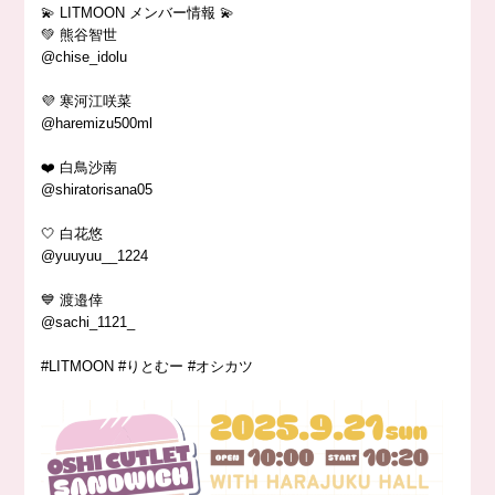
💫 LITMOON メンバー情報 💫
💚 熊谷智世
@chise_idolu
💜 寒河江咲菜
@haremizu500ml
❤️ 白鳥沙南
@shiratorisana05
🤍 白花悠
@yuuyuu__1224
💙 渡邉倖
@sachi_1121_
#LITMOON #りとむー #オシカツ