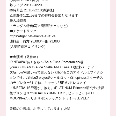
🎤ライブ 20:00-20:20
📸特典会 21:10-22:10(終演後)
⚠️渡邉倖は21:59までの特典会参加となります
🎁入場特典
・ランダム特典(写メ/動画/チェキなど)
🎟️チケットリンク
https://tiget.net/events/423124
💰料金：前方 ¥5,000/一般 ¥3,000
(入場時別途１ドリンク)
👑出演者（敬称略）
iRiNE/ai*ai/あくきゅ〜/As a Cutie Pomeranian/@
youuuuu!!!/AMY./Alice Stella/AND CaaaLL/泡沫パーティー
ズ/airrow/可愛いって言わないと呪う!/このアイドルはフィクシ
ョンです。/Shibu3 project/シャルロット/Shupines/スターチス
のラブレター/すてねこキャッツ/.BPM /ドレスメイ
ド/NEFRALISE/遥か、彼方。/PLATINUM Princess研究生/放課
後プリンセス/milu milu!/YUM!-TUK!/ラビットビット/LIT
MOON/Re:♡/リルリボン/レッスントゥミー/LEVEL7
皆様のご来場、お待ちしております🌙🐰