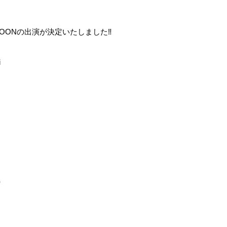
IT MOONの出演が決定いたしました‼️
i
）