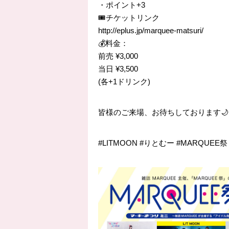
・ポイント+3
🎟️チケットリンク
http://eplus.jp/marquee-matsuri/
💰料金：
前売 ¥3,000
当日 ¥3,500
(各+1ドリンク)
皆様のご来場、お待ちしております🌙
#LITMOON #りとむー #MARQUEE