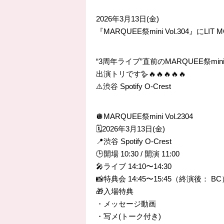
2026年3月13日(金)
『MARQUEE祭mini Vol.304』にL
“3周年ライブ”直前のMARQUEE祭min
出演トリです🪿🔥🔥🔥🔥🔥
⚠️渋谷 Spotify O-Crest
🪩MARQUEE祭mini Vol.2304
🗓️2026年3月13日(金)
📍渋谷 Spotify O-Crest
🕒開場 10:30 / 開演 11:00
🎤ライブ 14:10〜14:30
📸特典会 14:45〜15:45（終演後： BC
🎁入場特典
・メッセージ動画
・写メ(トーク付き)