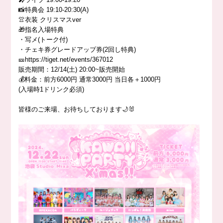
📸特典会 19:10-20:30(A)
👚衣装 クリスマスver
🎁指名入場特典
・写メ(トーク付)
・チェキ券グレードアップ券(2回し特典)
🎫https://tiget.net/events/367012
販売期間：12/14(土) 20:00~販売開始
💰料金：前方6000円 通常3000円 当日各＋1000円
(入場時1ドリンク必須)
皆様のご来場、お待ちしております🌙🐰