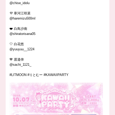
@chise_idolu
💜 寒河江咲菜
@haremizu500ml
❤️ 白鳥沙南
@shiratorisana05
🤍 白花悠
@yuuyuu__1224
💙 渡邉倖
@sachi_1121_
#LITMOON #りとむー #KAWAIIPARTY