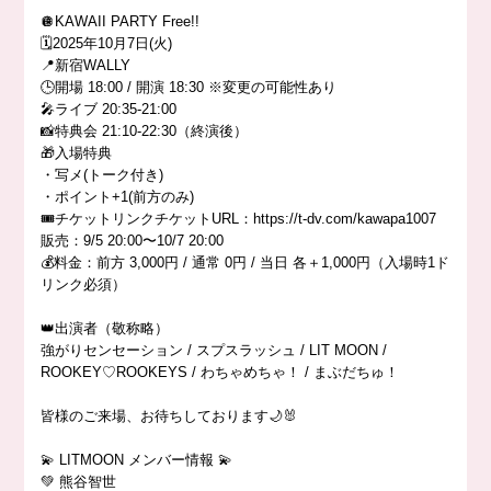
🪩KAWAII PARTY Free!!
🗓️2025年10月7日(火)
📍新宿WALLY
🕒開場 18:00 / 開演 18:30 ※変更の可能性あり
🎤ライブ 20:35-21:00
📸特典会 21:10-22:30（終演後）
🎁入場特典
・写メ(トーク付き)
・ポイント+1(前方のみ)
🎟️チケットリンクチケットURL：https://t-dv.com/kawapa1007
販売：9/5 20:00〜10/7 20:00
💰料金：前方 3,000円 / 通常 0円 / 当日 各＋1,000円（入場時1ド
リンク必須）
👑出演者（敬称略）
強がりセンセーション / スプスラッシュ / LIT MOON /
ROOKEY♡ROOKEYS / わちゃめちゃ！ / まぶだちゅ！
皆様のご来場、お待ちしております🌙🐰
💫 LITMOON メンバー情報 💫
💚 熊谷智世