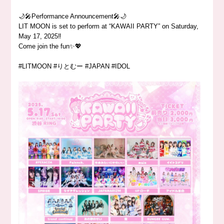
🌙🎤Performance Announcement🎤🌙
LIT MOON is set to perform at “KAWAII PARTY” on Saturday,
May 17, 2025‼️
Come join the fun✨💖
#LITMOON #りとむー #JAPAN #IDOL