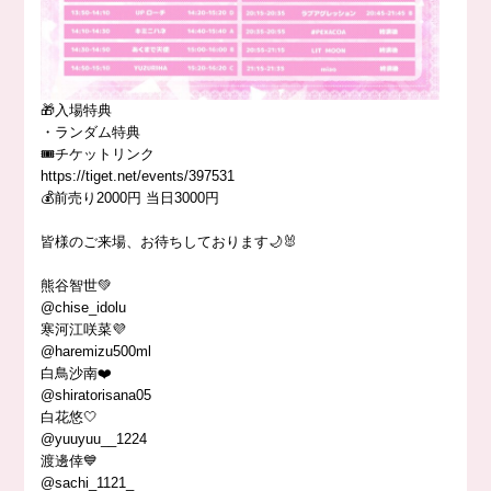
🎁入場特典
・ランダム特典
🎟️チケットリンク
https://tiget.net/events/397531
💰前売り2000円 当日3000円
皆様のご来場、お待ちしております🌙🐰
熊谷智世💚
@chise_idolu
寒河江咲菜💜
@haremizu500ml
白鳥沙南❤️
@shiratorisana05
白花悠🤍
@yuuyuu__1224
渡邊倖💙
@sachi_1121_