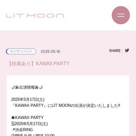
SHARE :
2025.05.16
ライブ/イベント
【特典あり】KAWAII PARTY
🌙🎤出演情報🎤🌙
2025年5月17日(土)
『KAWAII PARTY』にLIT MOONの出演が決定いたしました‼️
🪩KAWAII PARTY
🗓️2025年5月17日(土)
📍渋谷RING
🕒開場 9:45 / 開演 10:00