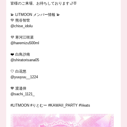
皆様のご来場、お待ちしております🌙🐰
💫 LITMOON メンバー情報 💫
💚 熊谷智世
@chise_idolu
💜 寒河江咲菜
@haremizu500ml
❤️ 白鳥沙南
@shiratorisana05
🤍 白花悠
@yuuyuu__1224
💙 渡邉倖
@sachi_1121_
#LITMOON #りとむー #KAWAII_PARTY #Veats