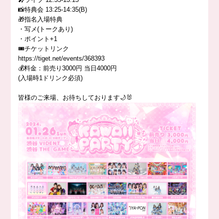
📸特典会 13:25-14:35(B)
🎁指名入場特典
・写メ(トークあり)
・ポイント+1
🎟️チケットリンク
https://tiget.net/events/368393
💰料金：前売り3000円 当日4000円
(入場時1ドリンク必須)
皆様のご来場、お待ちしております🌙🐰