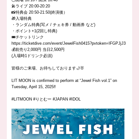
🎤ライブ 20:00-20:20
📸特典会 20:50-21:50(終演後）
🎁入場特典
・ランダム特典(写メ / チェキ券 / 動画券 など)
・ポイント+1(2回し特典)
🎟️チケットリンク
https://ticketdive.com/event/JewelFish0415?pvtoken=IFGPJjJ3
💰前売り2,000円 当日2,500円
(入場時1ドリンク必須)
皆様のご来場、お待ちしております🌙🐰
LIT MOON is confirmed to perform at “Jewel Fish vol.1” on
Tuesday, April 15, 2025‼️
#LITMOON #りとむー #JAPAN #IDOL