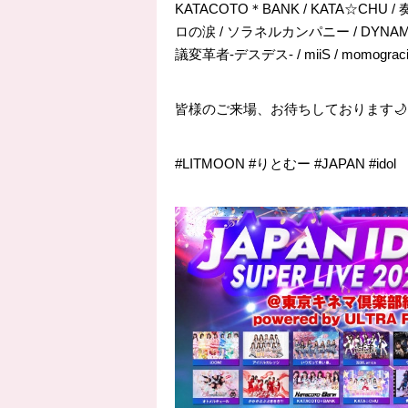
KATACOTO＊BANK / KATA☆CHU / 奏音
ロの涙 / ソラネルカンパニー / DYNAMAX /
議変革者-デスデス- / miiS / momograci* 
皆様のご来場、お待ちしております🌙
#LITMOON #りとむー #JAPAN #idol