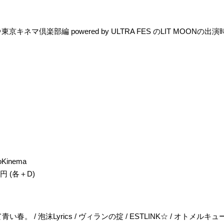
25』＠東京キネマ倶楽部編 powered by ULTRA FES のLIT MOO
yoKinema
0円 (各＋D)
青い春。 / 泡沫Lyrics / ヴィランの掟 / ESTLINK☆ / オトメルキュ