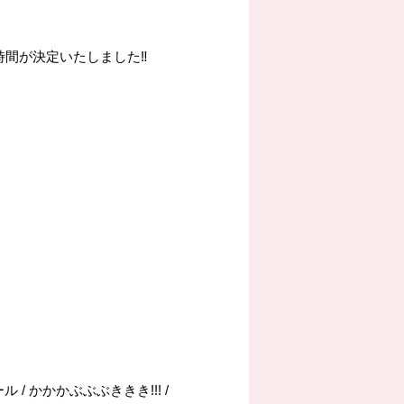
Nの出演時間が決定いたしました‼️
ール / かかかぶぶぶききき!!! /