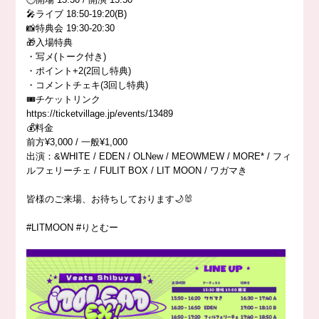
🎤ライブ 18:50-19:20(B)
📸特典会 19:30-20:30
🎁入場特典
・写メ(トーク付き)
・ポイント+2(2回し特典)
・コメントチェキ(3回し特典)
🎟️チケットリンク
https://ticketvillage.jp/events/13489
💰料金
前方¥3,000 / 一般¥1,000
出演：&WHITE / EDEN / OLNew / MEOWMEW / MORE* / フィ
ルフェリーチェ / FULIT BOX / LIT MOON / ワガマき
皆様のご来場、お待ちしております🌙🐰
#LITMOON #りとむー