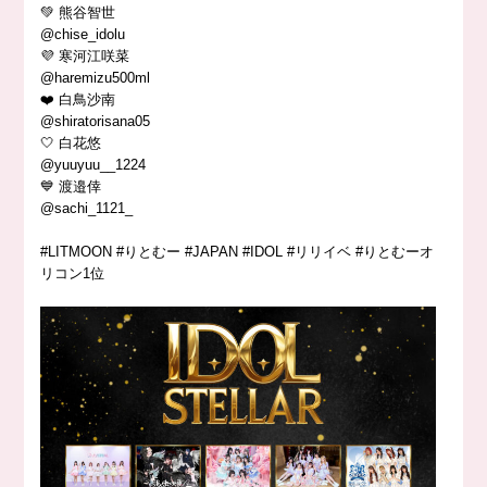
💚 熊谷智世
@chise_idolu
💜 寒河江咲菜
@haremizu500ml
❤️ 白鳥沙南
@shiratorisana05
🤍 白花悠
@yuuyuu__1224
💙 渡邉倖
@sachi_1121_
#LITMOON #りとむー #JAPAN #IDOL #リリイベ #りとむーオ
リコン1位