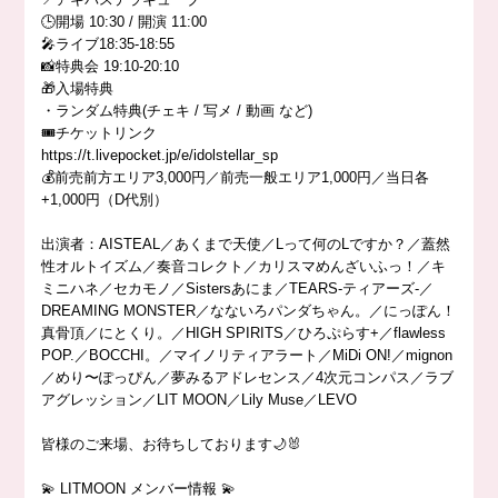
🕒開場 10:30 / 開演 11:00
🎤ライブ18:35-18:55
📸特典会 19:10-20:10
🎁入場特典
・ランダム特典(チェキ / 写メ / 動画 など)
🎟️チケットリンク
https://t.livepocket.jp/e/idolstellar_sp
💰前売前方エリア3,000円／前売一般エリア1,000円／当日各
+1,000円（D代別）
出演者：AISTEAL／あくまで天使／Lって何のLですか？／蓋然
性オルトイズム／奏音コレクト／カリスマめんざいふっ！／キ
ミニハネ／セカモノ／Sistersあにま／TEARS-ティアーズ-／
DREAMING MONSTER／なないろパンダちゃん。／にっぽん！
真骨頂／にとくり。／HIGH SPIRITS／ひろぷらす+／flawless
POP.／BOCCHI。／マイノリティアラート／MiDi ON!／mignon
／めり〜ぽっぴん／夢みるアドレセンス／4次元コンパス／ラブ
アグレッション／LIT MOON／Lily Muse／LEVO
皆様のご来場、お待ちしております🌙🐰
💫 LITMOON メンバー情報 💫