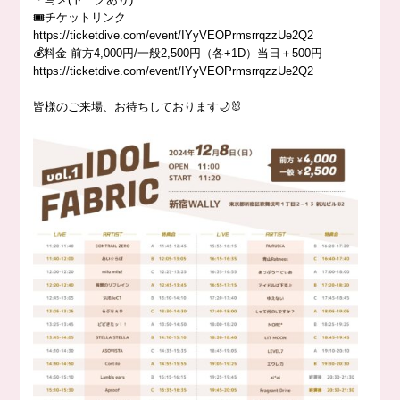
🎟️チケットリンク
https://ticketdive.com/event/IYyVEOPrmsrrqzzUe2Q2
💰料金 前方4,000円/一般2,500円（各+1D）当日＋500円
https://ticketdive.com/event/IYyVEOPrmsrrqzzUe2Q2
皆様のご来場、お待ちしております🌙🐰