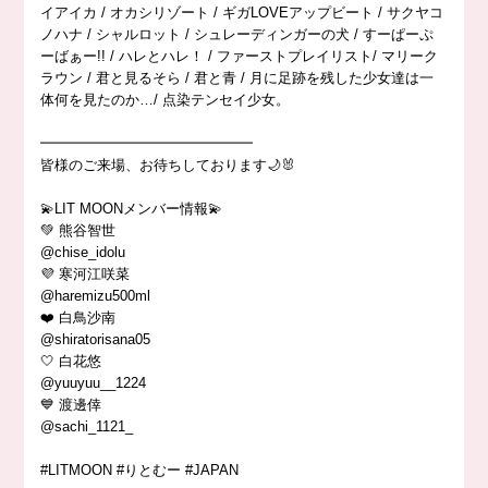
イアイカ / オカシリゾート / ギガLOVEアップビート / サクヤコ
ノハナ / シャルロット / シュレーディンガーの犬 / すーぱーぷ
ーばぁー!! / ハレとハレ！ / ファーストプレイリスト/ マリーク
ラウン / 君と見るそら / 君と青 / 月に足跡を残した少女達は一
体何を見たのか…/ 点染テンセイ少女。
━━━━━━━━━━━━━━━
皆様のご来場、お待ちしております🌙🐰
💫LIT MOONメンバー情報💫
💚 熊谷智世
@chise_idolu
💜 寒河江咲菜
@haremizu500ml
❤️ 白鳥沙南
@shiratorisana05
🤍 白花悠
@yuuyuu__1224
💙 渡邊倖
@sachi_1121_
#LITMOON #りとむー #JAPAN