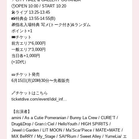
🕒OPEN 10:00 / START 10:20
🎤ライブ 13:25-13:45
📸特典会 13:55-14:55(B)
🎁指名入場特典 写メ(トーク付き)&ランダム
ポイント+1
🎟️チケット
前方エリア6,000円
一般エリア3,000円
当日各+1,000円
(+1D代）
🎫チケット発売
6月15日(月)20時30分〜先着販売
🔗チケットはこちら
ticketdive.com/event/idol_inf…
【出演者】
amini / As a Cutie Pomeranian / Bunny La Crew / CURE’T /
Drug&Drop / Gran☆Ciel / HelloYouth / HIGH SPIRITS /
Jewel☆Garden / LIT MOON / Ma’Scar’Piece / MATE×MATE /
MiX BeRRY / My_Stage / SAI²Rium / Sweet Alley / YumeLia/ エ