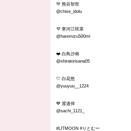
💚 熊谷智世
@chise_idolu
💜 寒河江咲菜
@haremizu500ml
❤️ 白鳥沙南
@shiratorisana05
🤍 白花悠
@yuuyuu__1224
💙 渡邉倖
@sachi_1121_
#LITMOON #りとむー