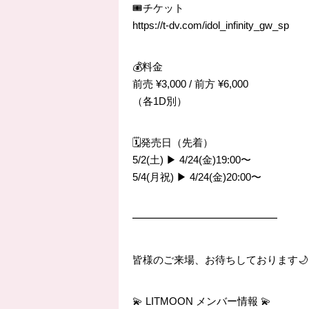
🎟️チケット
https://t-dv.com/idol_infinity_gw_sp
💰料金
前売 ¥3,000 / 前方 ¥6,000
（各1D別）
🗓️発売日（先着）
5/2(土) ▶︎ 4/24(金)19:00〜
5/4(月祝) ▶︎ 4/24(金)20:00〜
━━━━━━━━━━━━━━
皆様のご来場、お待ちしております🌙
💫 LITMOON メンバー情報 💫