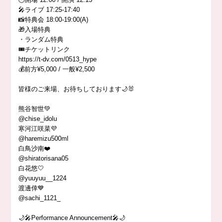
🎤ライブ 17:25-17:40
📸特典会 18:00-19:00(A)
🎁入場特典
・ランダム特典
🎟️チケットリンク
https://t-dv.com/0513_hype
💰前方¥5,000 / 一般¥2,500
皆様のご来場、お待ちしております🌙🐰
熊谷智世💚
@chise_idolu
寒河江咲菜💜
@haremizu500ml
白鳥沙南❤️
@shiratorisana05
白花悠🤍
@yuuyuu__1224
渡邊倖💙
@sachi_1121_
🌙🎤Performance Announcement🎤🌙