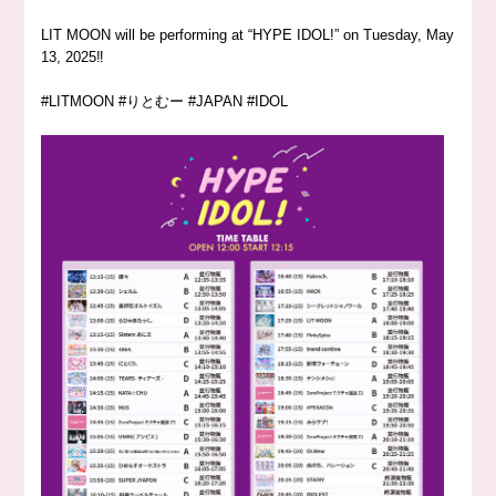
LIT MOON will be performing at “HYPE IDOL!” on Tuesday, May
13, 2025‼️
#LITMOON #りとむー #JAPAN #IDOL