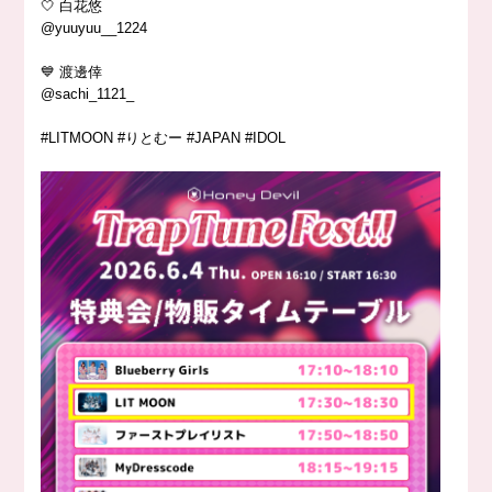
🤍 白花悠
@yuuyuu__1224
💙 渡邊倖
@sachi_1121_
#LITMOON #りとむー #JAPAN #IDOL