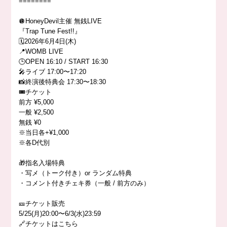
========
🪩HoneyDevil主催 無銭LIVE
『Trap Tune Fest!!』
🗓️2026年6月4日(木)
📍WOMB LIVE
🕒OPEN 16:10 / START 16:30
🎤ライブ 17:00〜17:20
📸終演後特典会 17:30〜18:30
🎟️チケット
前方 ¥5,000
一般 ¥2,500
無銭 ¥0
※当日各+¥1,000
※各D代別
🎁指名入場特典
・写メ（トーク付き）or ランダム特典
・コメント付きチェキ券（一般 / 前方のみ）
🎫チケット販売
5/25(月)20:00〜6/3(水)23:59
🔗チケットはこちら