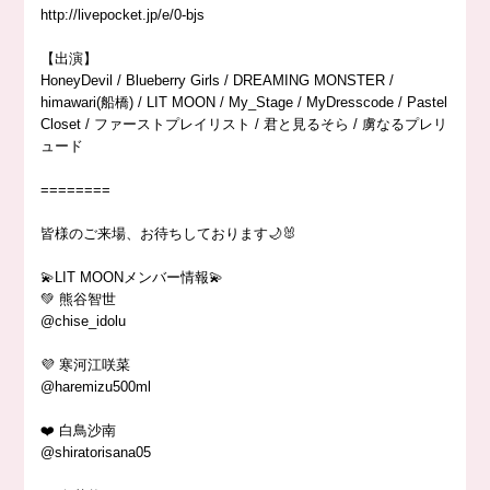
http://livepocket.jp/e/0-bjs
【出演】
HoneyDevil / Blueberry Girls / DREAMING MONSTER /
himawari(船橋) / LIT MOON / My_Stage / MyDresscode / Pastel
Closet / ファーストプレイリスト / 君と見るそら / 虜なるプレリ
ュード
========
皆様のご来場、お待ちしております🌙🐰
💫LIT MOONメンバー情報💫
💚 熊谷智世
@chise_idolu
💜 寒河江咲菜
@haremizu500ml
❤️ 白鳥沙南
@shiratorisana05