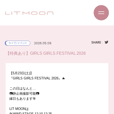
SHARE :
2026.05.09
ライブ/イベント
【特典あり】GIRLS GIRLS FESTIVAL 2026
【5月23日(土)】
『GIRLS GIRLS FESTIVAL 2026』🔥
この日はなんと…
📷静止画撮影可能📷
縁日もあります🎯
LIT MOONは
🎤WIND STAGE 12:10-12:25