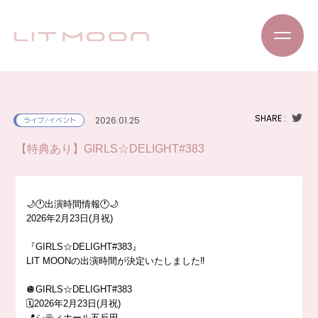
SHARE :
2026.01.25
ライブ/イベント
【特典あり】GIRLS☆DELIGHT#383
🌙🕐出演時間情報🕐🌙
2026年2月23日(月祝)
『GIRLS☆DELIGHT#383』
LIT MOONの出演時間が決定いたしました‼️
🪩GIRLS☆DELIGHT#383
🗓️2026年2月23日(月祝)
📍シティホール五反田