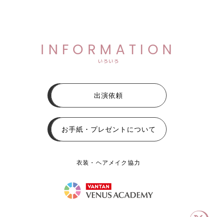
INFORMATION
いろいろ
出演依頼
お手紙・プレゼントについて
衣装・ヘアメイク協力