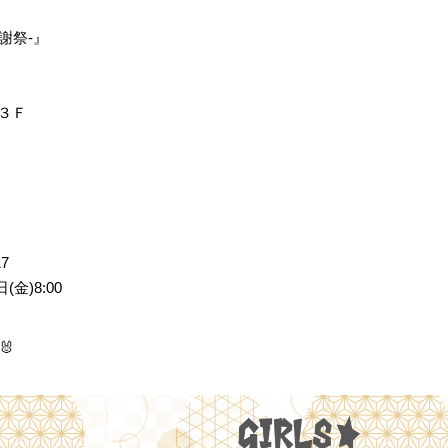
感謝祭-』
３Ｆ
17
(金)8:00
🐰