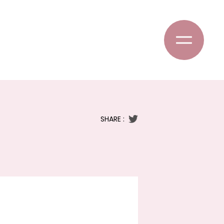
SHARE :