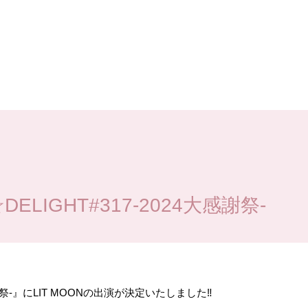
ELIGHT#317-2024大感謝祭-
大感謝祭-』にLIT MOONの出演が決定いたしました‼️