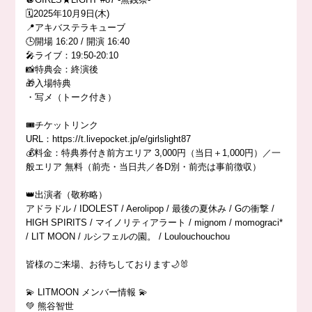
🗓️2025年10月9日(木)
📍アキバステラキューブ
🕒開場 16:20 / 開演 16:40
🎤ライブ：19:50-20:10
📸特典会：終演後
🎁入場特典
・写メ（トーク付き）
🎟️チケットリンク
URL：https://t.livepocket.jp/e/girlslight87
💰料金：特典券付き前方エリア 3,000円（当日＋1,000円）／一
般エリア 無料（前売・当日共／各D別・前売は事前徴収）
👑出演者（敬称略）
アドラドル / IDOLEST / Aerolipop / 最後の夏休み / Gの衝撃 /
HIGH SPIRITS / マイノリティアラート / mignom / momograci*
/ LIT MOON / ルシフェルの園。 / Loulouchouchou
皆様のご来場、お待ちしております🌙🐰
💫 LITMOON メンバー情報 💫
💚 熊谷智世