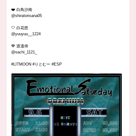
❤️ 白鳥沙南
@shiratorisana05
🤍 白花悠
@yuuyuu__1224
💙 渡邉倖
@sachi_1121_
#LITMOON #りとむー #ESP