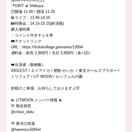
📍GRIT at Shibuya
🕒開場 11:00 / 開演 11:20
🎤ライブ：13:45-14:10
📸特典会：14:15-15:15(終演後)
🎁入場特典
・コメント付きチェキ券
🎟️チケットリンク
URL：https://ticketvillage.jp/events/13504
💰料金：前売 2,800円 / 当日 3,800円（各+1D）
👑出演者（敬称略）
IDOLEST / エイアイカ / 開歌-かいか- / 東京ガールズブラボー /
ミリフェア / LIT MOON / ルシフェルの園
皆様のご来場、お待ちしております🌙🐰
💫 LITMOON メンバー情報 💫
💚 熊谷智世
@chise_idolu
💜 寒河江咲菜
@haremizu500ml