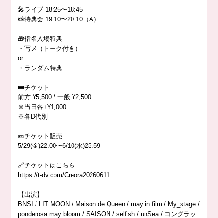
🎤ライブ 18:25〜18:45
📸特典会 19:10〜20:10（A）
🎁指名入場特典
・写メ（トーク付き）
or
・ランダム特典
🎟️チケット
前方 ¥5,500 / 一般 ¥2,500
※当日各+¥1,000
※各D代別
🎫チケット販売
5/29(金)22:00〜6/10(水)23:59
🔗チケットはこちら
https://t-dv.com/Creora20260611
【出演】
BNSI / LIT MOON / Maison de Queen / may in film / My_stage /
ponderosa may bloom / SAISON / selfish / unSea / コングラッ