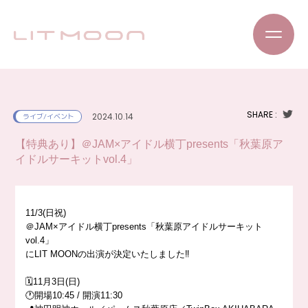
SHARE :
2024.10.14
ライブ/イベント
【特典あり】＠JAM×アイドル横丁presents「秋葉原ア
イドルサーキットvol.4」
11/3(日祝)
＠JAM×アイドル横丁presents「秋葉原アイドルサーキット
vol.4」
にLIT MOONの出演が決定いたしました‼️
🗓️11月3日(日)
🕐開場10:45 / 開演11:30