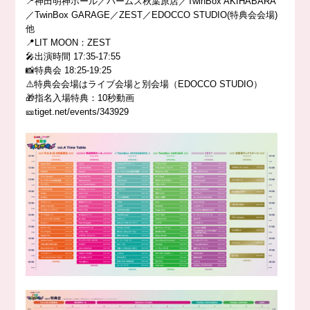
📍神田明神ホール／パームス秋葉原店／TwinBox AKIHABARA
／TwinBox GARAGE／ZEST／EDOCCO STUDIO(特典会会場)
他
📍LIT MOON：ZEST
🎤出演時間 17:35-17:55
📸特典会 18:25-19:25
⚠️特典会会場はライブ会場と別会場（EDOCCO STUDIO）
🎁指名入場特典：10秒動画
🎫tiget.net/events/343929