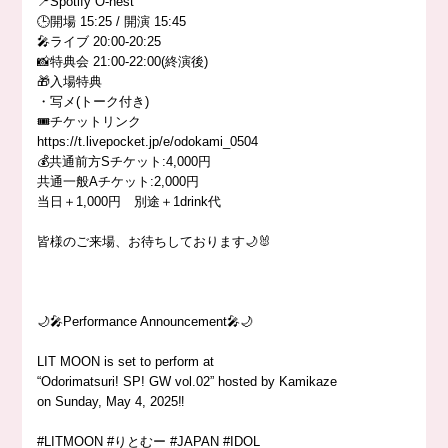
📍Spotify O-nest
🕒開場 15:25 / 開演 15:45
🎤ライブ 20:00-20:25
📸特典会 21:00-22:00(終演後)
🎁入場特典
・写メ(トーク付き)
🎟️チケットリンク
https://t.livepocket.jp/e/odokami_0504
💰共通前方Sチケット:4,000円
共通一般Aチケット:2,000円
当日＋1,000円 別途＋1drink代
皆様のご来場、お待ちしております🌙🐰
🌙🎤Performance Announcement🎤🌙
LIT MOON is set to perform at
“Odorimatsuri! SP! GW vol.02” hosted by Kamikaze
on Sunday, May 4, 2025‼️
#LITMOON #りとむー #JAPAN #IDOL