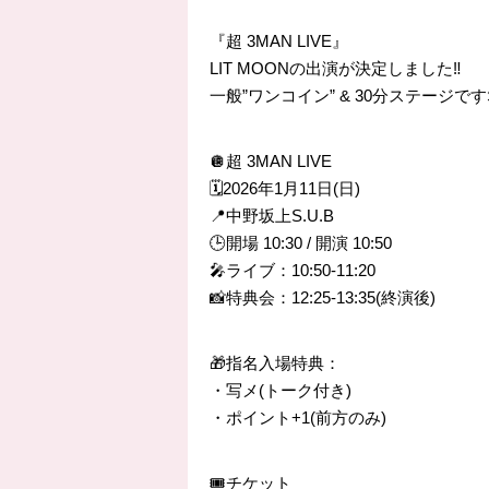
『超 3MAN LIVE』
LIT MOONの出演が決定しました‼️
一般”ワンコイン” & 30分ステージです
🪩超 3MAN LIVE
🗓️2026年1月11日(日)
📍中野坂上S.U.B
🕒開場 10:30 / 開演 10:50
🎤ライブ：10:50-11:20
📸特典会：12:25-13:35(終演後)
🎁指名入場特典：
・写メ(トーク付き)
・ポイント+1(前方のみ)
🎟️チケット