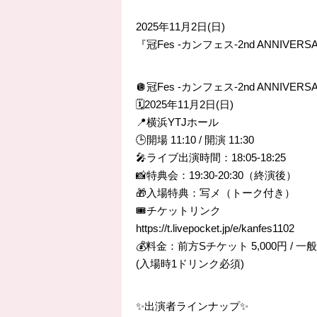
2025年11月2日(日)
『冠Fes -カンフェス-2nd ANNIVE
🪩冠Fes -カンフェス-2nd ANNIVERS
🗓️2025年11月2日(日)
📍横浜YTJホール
🕒開場 11:10 / 開演 11:30
🎤ライブ出演時間：18:05-18:25
📸特典会：19:30-20:30（終演後）
🎁入場特典：写メ（トーク付き）
🎟️チケットリンク
https://t.livepocket.jp/e/kanfes1102
💰料金：前方Sチケット 5,000円 / 一般A
(入場時1ドリンク必須)
✨出演者ラインナップ✨