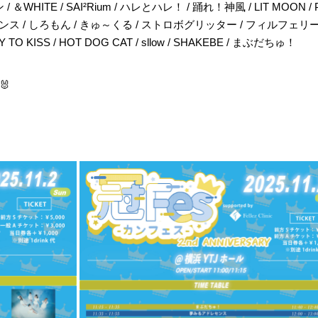
/ ＆WHITE / SAI²Rium / ハレとハレ！ / 踊れ！神風 / LIT MOON 
レセンス / しろもん / きゅ～くる / ストロボグリッター / フィルフェリーチ
ADY TO KISS / HOT DOG CAT / sllow / SHAKEBE / まぶだちゅ！
🐰