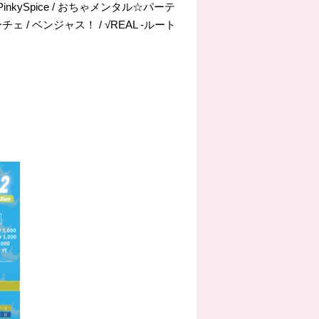
/ PinkySpice / おちゃメンタル☆パーテ
ェ / ベンジャス！ / √REAL -ルート