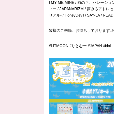
I MY ME MINE / 雨のち、ハレーション 
ィー / JAPANARIZM / 夢みるアド
リアル- / HoneyDevil / SAY-LA / RE
皆様のご来場、お待ちしております🌙
#LITMOON #りとむー #JAPAN #idol