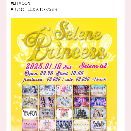
#LITMOON
#りとむー止まんじゃねぇぞ