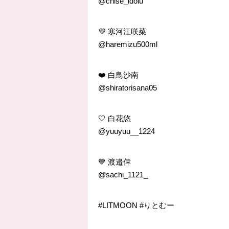
@chise_idolu
💜 寒河江咲菜
@haremizu500ml
❤️ 白鳥沙南
@shiratorisana05
🤍 白花悠
@yuuyuu__1224
💙 渡邉倖
@sachi_1121_
#LITMOON #りとむー