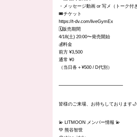
・メッセージ動画 or 写メ（トーク付
🎟️チケット
https://t-dv.com/liveGymEx
🗓️販売期間
4/18(土) 20:00〜発売開始
💰料金
前方 ¥3,500
通常 ¥0
（当日各＋¥500 / D代別）
━━━━━━━━━━━━━━
皆様のご来場、お待ちしております🌙
💫 LITMOON メンバー情報 💫
💚 熊谷智世