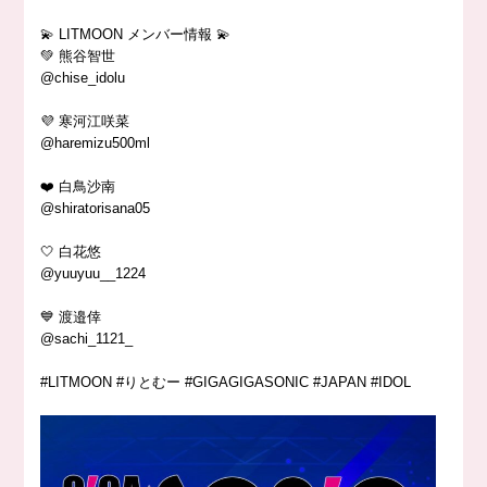
💫 LITMOON メンバー情報 💫
💚 熊谷智世
@chise_idolu
💜 寒河江咲菜
@haremizu500ml
❤️ 白鳥沙南
@shiratorisana05
🤍 白花悠
@yuuyuu__1224
💙 渡邉倖
@sachi_1121_
#LITMOON #りとむー #GIGAGIGASONIC #JAPAN #IDOL