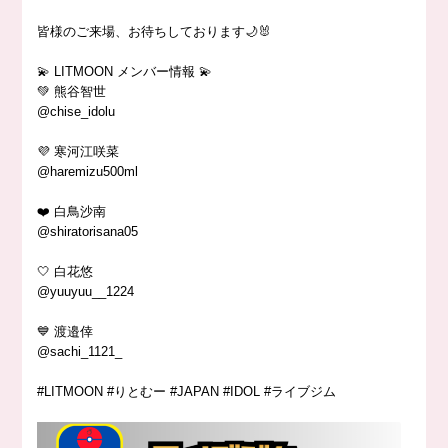
皆様のご来場、お待ちしております🌙🐰
💫 LITMOON メンバー情報 💫
💚 熊谷智世
@chise_idolu
💜 寒河江咲菜
@haremizu500ml
❤️ 白鳥沙南
@shiratorisana05
🤍 白花悠
@yuuyuu__1224
💙 渡邉倖
@sachi_1121_
#LITMOON #りとむー #JAPAN #IDOL #ライブジム