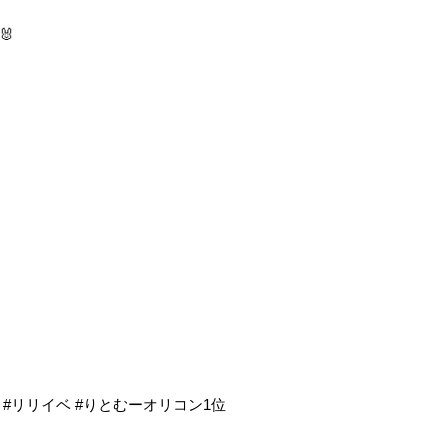
🐰
IDOL #リリイベ #りとむーオリコン1位