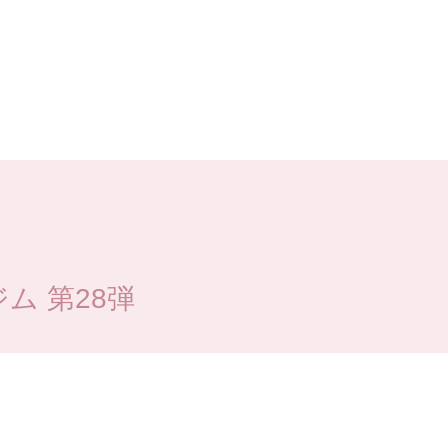
ム 第28弾