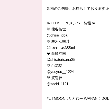
皆様のご来場、お待ちしております🌙
💫 LITMOON メンバー情報 💫
💚 熊谷智世
@chise_idolu
💜 寒河江咲菜
@haremizu500ml
❤️ 白鳥沙南
@shiratorisana05
🤍 白花悠
@yuuyuu__1224
💙 渡邉倖
@sachi_1121_
#LITMOON #りとむー #JAPAN #