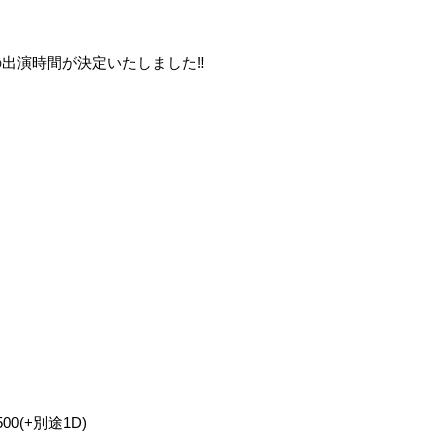
Nの出演時間が決定いたしました‼️
500(+別途1D)