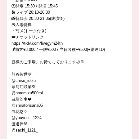
🕒開場 15:30 / 開演 15:45
🎤ライブ 20:10-20:30
📸特典会 20:30-21:35(終演後)
🎁入場特典
・写メ(トーク付き)
🎟️チケットリンク
https://t-dv.com/livegym24th
💰前方¥3,000 / 一般¥500 / 当日各種+¥500(+別途1D)
皆様のご来場、お待ちしております🌙🐰
熊谷智世💚
@chise_idolu
寒河江咲菜💜
@haremizu500ml
白鳥沙南❤️
@shiratorisana05
白花悠🤍
@yuuyuu__1224
渡邊倖💙
@sachi_1121_