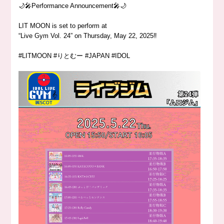
🌙🎤Performance Announcement🎤🌙
LIT MOON is set to perform at
“Live Gym Vol. 24” on Thursday, May 22, 2025‼️
#LITMOON #りとむー #JAPAN #IDOL