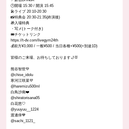
🕒開場 15:30 / 開演 15:45
🎤ライブ 20:10-20:30
📸特典会 20:30-21:35(終演後)
🎁入場特典
・写メ(トーク付き)
🎟️チケットリンク
https://t-dv.com/livegym24th
💰前方¥3,000 / 一般¥500 / 当日各種+¥500(+別途1D)
皆様のご来場、お待ちしております🌙🐰
熊谷智世💚
@chise_idolu
寒河江咲菜💜
@haremizu500ml
白鳥沙南❤️
@shiratorisana05
白花悠🤍
@yuuyuu__1224
渡邊倖💙
@sachi_1121_