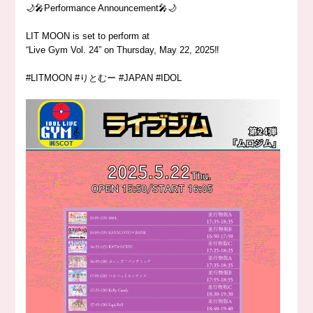
🌙🎤Performance Announcement🎤🌙
LIT MOON is set to perform at
“Live Gym Vol. 24” on Thursday, May 22, 2025‼️
#LITMOON #りとむー #JAPAN #IDOL