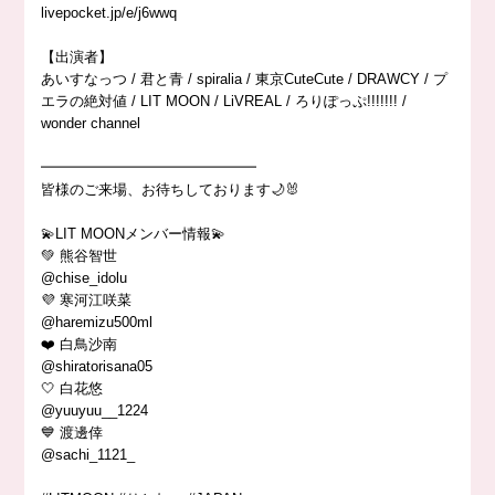
livepocket.jp/e/j6wwq
【出演者】
あいすなっつ / 君と青 / spiralia / 東京CuteCute / DRAWCY / プ
エラの絶対値 / LIT MOON / LiVREAL / ろりぽっぷ!!!!!!! /
wonder channel
━━━━━━━━━━━━━━━
皆様のご来場、お待ちしております🌙🐰
💫LIT MOONメンバー情報💫
💚 熊谷智世
@chise_idolu
💜 寒河江咲菜
@haremizu500ml
❤️ 白鳥沙南
@shiratorisana05
🤍 白花悠
@yuuyuu__1224
💙 渡邊倖
@sachi_1121_