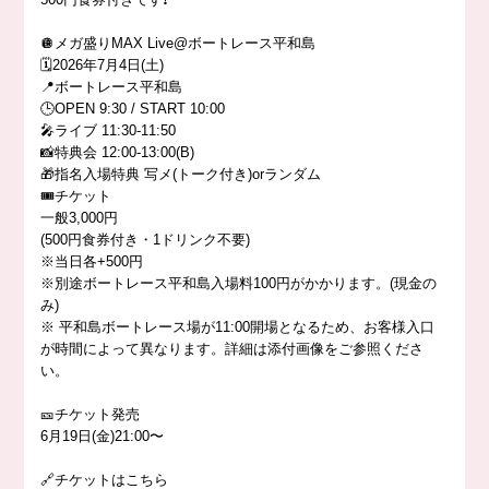
🪩メガ盛りMAX Live@ボートレース平和島
🗓️2026年7月4日(土)
📍ボートレース平和島
🕒OPEN 9:30 / START 10:00
🎤ライブ 11:30-11:50
📸特典会 12:00-13:00(B)
🎁指名入場特典 写メ(トーク付き)orランダム
🎟️チケット
一般3,000円
(500円食券付き・1ドリンク不要)
※当日各+500円
※別途ボートレース平和島入場料100円がかかります。(現金の
み)
※ 平和島ボートレース場が11:00開場となるため、お客様入口
が時間によって異なります。詳細は添付画像をご参照くださ
い。
🎫チケット発売
6月19日(金)21:00〜
🔗チケットはこちら