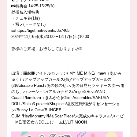
📸特典会 14:25-15:25(A)
🎁指名入場特典
・チェキ券(1枚)
・写メ(トークなし)
🎫https://tiget.net/events/357465
2024年11月6日(水)20:00〜12月7日(土)10:00
皆様のご来場、お待ちしております🌙🐰
出演：iiiidolll/アイドルカレッジ/ MY ME MINE/I’mew（あいみ
ゅう）/アップアップガールズ(仮)/アップアップガールズ
(2)/Adorable Punch/あの歌のせい/あの日見たラッキースター/雨
のち、ハレーション/アルカナビス/Ange☆Reve/AND
CaaaLL/kimikara（きみから)/Glim Assembler/SAKURA
DOLL/Shibu3 project/Shupines/昼夜逆転/強がりセンセーショ
ン/Bunny La Crew/BUNGEE
GUM./Hey!Mommy!/Ma’Scar’Piece/未完成のキャラメル/メイビ
ーME/愛乙女☆DOLL (チームL)/LIT MOON