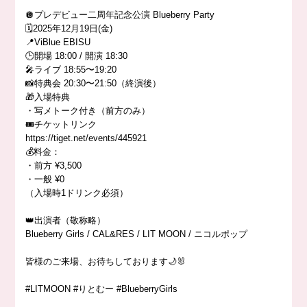
🪩プレデビュー二周年記念公演 Blueberry Party
🗓️2025年12月19日(金)
📍ViBlue EBISU
🕒開場 18:00 / 開演 18:30
🎤ライブ 18:55〜19:20
📸特典会 20:30〜21:50（終演後）
🎁入場特典
・写メトーク付き（前方のみ）
🎟️チケットリンク
https://tiget.net/events/445921
💰料金：
・前方 ¥3,500
・一般 ¥0
（入場時1ドリンク必須）
👑出演者（敬称略）
Blueberry Girls / CAL&RES / LIT MOON / ニコルポップ
皆様のご来場、お待ちしております🌙🐰
#LITMOON #りとむー #BlueberryGirls