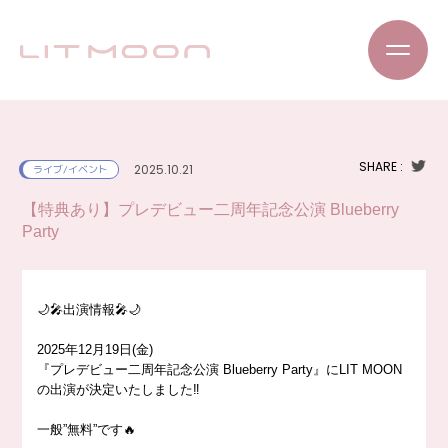
SHARE :
2025.10.21
ライブ/イベント
【特典あり】プレデビュー二周年記念公演 Blueberry
Party
🌙🎤出演情報🎤🌙
2025年12月19日(金)
『プレデビュー二周年記念公演 Blueberry Party』にLIT MOON
の出演が決定いたしました‼️
一般”無料”です🔥