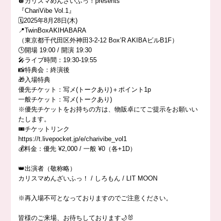
🪩
カリスマめんざいふっ！presents
『ChariVibe Vol.1』
🗓️
2025年8月28日(木)
📍
TwinBoxAKIHABARA
（東京都千代田区外神田3-2-12 Box’R AKIBAビルB1F）
🕒
開場 19:00 / 開演 19:30
🎤
ライブ時間：19:30-19:55
📸
特典会：終演後
🎁
入場特典
優先チケット：写メ(トークあり)＋ポイント1p
一般チケット：写メ(トークあり)
※優先チケットをお持ちの方は、物販卓にてご提示をお願いい
たします。
🎟️
チケットリンク
https://t.livepocket.jp/e/charivibe_vol1
💰
料金：優先 ¥2,000 / 一般 ¥0（各+1D）
👑
出演者（敬称略）
カリスマめんざいふっ！ / しろもん / LIT MOON
※再入場不可となっておりますのでご注意ください。
皆様のご来場、お待ちしております
🌙
🐰