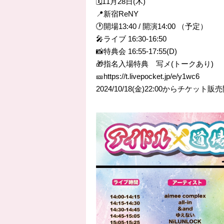
🗓️11月28日(木)
📍新宿ReNY
🕐開場13:40 / 開演14:00 （予定）
🎤ライブ 16:30-16:50
📸特典会 16:55-17:55(D)
🎁指名入場特典 写メ(トークあり)
🎫https://t.livepocket.jp/e/y1wc6
2024/10/18(金)22:00からチケット販