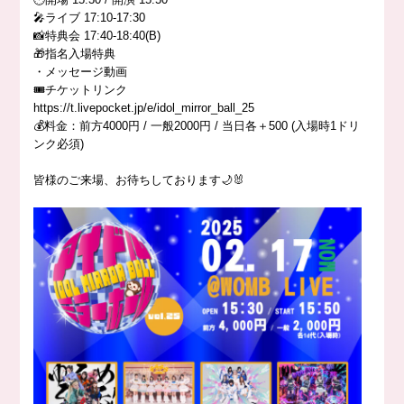
🎤ライブ 17:10-17:30
📸特典会 17:40-18:40(B)
🎁指名入場特典
・メッセージ動画
🎟️チケットリンク
https://t.livepocket.jp/e/idol_mirror_ball_25
💰料金：前方4000円 / 一般2000円 / 当日各＋500 (入場時1ドリ
ンク必須)
皆様のご来場、お待ちしております🌙🐰