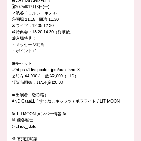
🪩CAT ISLAND vol.3
🗓️2025年12月6日(土)
📍渋谷チェルシーホテル
🕒開場 11:15 / 開演 11:30
🎤ライブ：12:05-12:30
📸特典会：13:20-14:30（終演後）
🎁入場特典：
・メッセージ動画
・ポイント+1
🎟️チケット
🔗https://t.livepocket.jp/e/catisland_3
💰前方 ¥4,000 / 一般 ¥2,000（+1D）
🛒販売開始：11/14(金)20:00
👑出演者（敬称略）
AND CaaaLL / すてねこキャッツ / ポラライト / LIT MOON
💫 LITMOON メンバー情報 💫
💚 熊谷智世
@chise_idolu
💜 寒河江咲菜