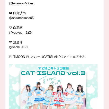
@haremizu500ml
❤️ 白鳥沙南
@shiratorisana05
🤍 白花悠
@yuuyuu__1224
💙 渡邉倖
@sachi_1121_
#LITMOON #りとむー #CATISLAND #アイドル #渋谷