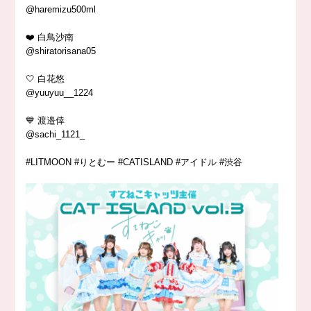
@haremizu500ml
❤️ 白鳥沙南
@shiratorisana05
🤍 白花悠
@yuuyuu__1224
💙 渡邉倖
@sachi_1121_
#LITMOON #りとむー #CATISLAND #アイドル #渋谷