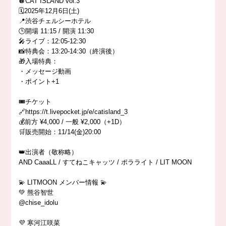
🪩CAT ISLAND vol.3
🗓️2025年12月6日(土)
📍渋谷チェルシーホテル
🕒開場 11:15 / 開演 11:30
🎤ライブ：12:05-12:30
📸特典会：13:20-14:30（終演後）
🎁入場特典：
・メッセージ動画
・ポイント+1
🎟️チケット
🔗https://t.livepocket.jp/e/catisland_3
💰前方 ¥4,000 / 一般 ¥2,000（+1D）
🛒販売開始：11/14(金)20:00
👑出演者（敬称略）
AND CaaaLL / すてねこキャッツ / ポラライト / LIT MOON
💫 LITMOON メンバー情報 💫
💚 熊谷智世
@chise_idolu
💜 寒河江咲菜