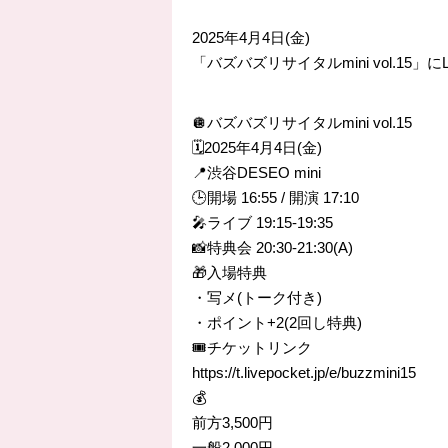
2025年4月4日(金)
「バズバズリサイタルmini vol.15」
🪩バズバズリサイタルmini vol.15
🗓️2025年4月4日(金)
📍渋谷DESEO mini
🕒開場 16:55 / 開演 17:10
🎤ライブ 19:15-19:35
📸特典会 20:30-21:30(A)
🎁入場特典
・写メ(トーク付き)
・ポイント+2(2回し特典)
🎟️チケットリンク
https://t.livepocket.jp/e/buzzmini15
💰
前方3,500円
一般2,000円