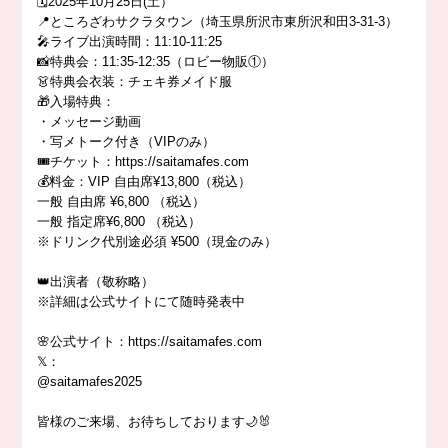
🗓️2025年10月25日(土）
📍ところざわサクラタウン（埼玉県所沢市東所沢和田3-31-3）
🎤ライブ出演時間：11:10-11:25
📸特典会：11:35-12:35（ロビー物販①）
👗特典会衣装：チェキ券メイド服
🎁入場特典：
・メッセージ動画
・写メトーク付き（VIPのみ）
🎟️チケット：https://saitamafes.com
💰料金：VIP 自由席¥13,800（税込）
一般 自由席 ¥6,800 （税込）
一般 指定席¥6,800 （税込）
※ドリンク代別途必須 ¥500（現金のみ）
👑出演者（敬称略）
※詳細は公式サイトにて随時発表中
🌸公式サイト：https://saitamafes.com
𝕏：
@saitamafes2025
皆様のご来場、お待ちしております🌙🐰