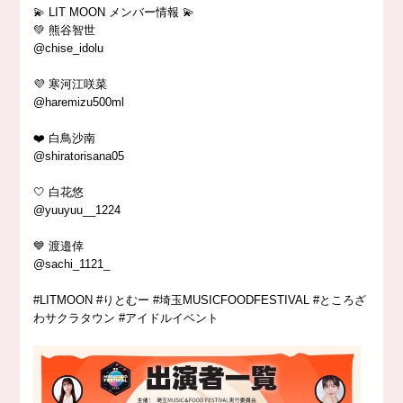
💫 LIT MOON メンバー情報 💫
💚 熊谷智世
@chise_idolu
💜 寒河江咲菜
@haremizu500ml
❤️ 白鳥沙南
@shiratorisana05
🤍 白花悠
@yuuyuu__1224
💙 渡邉倖
@sachi_1121_
#LITMOON #りとむー #埼玉MUSICFOODFESTIVAL #ところざ
わサクラタウン #アイドルイベント