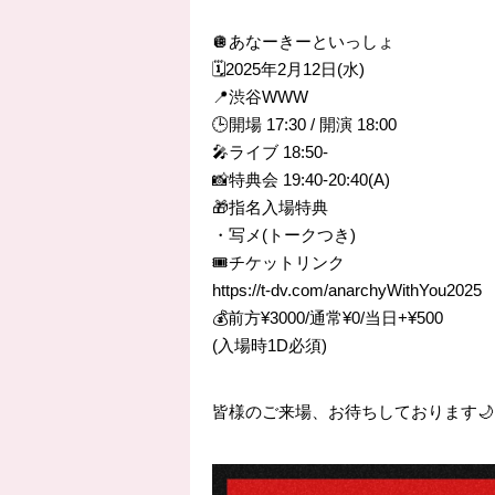
🪩あなーきーといっしょ
🗓️2025年2月12日(水)
📍渋谷WWW
🕒開場 17:30 / 開演 18:00
🎤ライブ 18:50-
📸特典会 19:40-20:40(A)
🎁指名入場特典
・写メ(トークつき)
🎟️チケットリンク
https://t-dv.com/anarchyWithYou2025
💰前方¥3000/通常¥0/当日+¥500
(入場時1D必須)
皆様のご来場、お待ちしております🌙