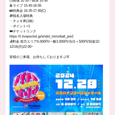
🕒開場 10:30 / 開演 10:50
🎤ライブ 15:45-16:05
📸特典会 16:35-17:45(C)
🎁指名入場特典
・チェキ券(1枚)
・ポイント+1
🎟️チケットリンク
https://t.livepocket.jp/e/idol_mirrorball_pre2
💰料金 前方エリア6,000円/一般3,000円/当日＋500円/別途1D
12/16(月)22:00~
皆様のご来場、お待ちしております🌙🐰