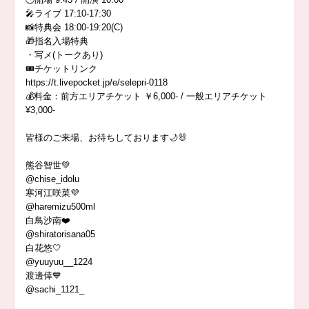
🎤ライブ 17:10-17:30
📸特典会 18:00-19:20(C)
🎁指名入場特典
・写メ(トークあり)
🎟️チケットリンク
https://t.livepocket.jp/e/selepri-0118
💰料金：前方エリアチケット ￥6,000- / 一般エリアチケット
¥3,000-
皆様のご来場、お待ちしております🌙🐰
熊谷智世💚
@chise_idolu
寒河江咲菜💜
@haremizu500ml
白鳥沙南❤️
@shiratorisana05
白花悠🤍
@yuuyuu__1224
渡邊倖💙
@sachi_1121_