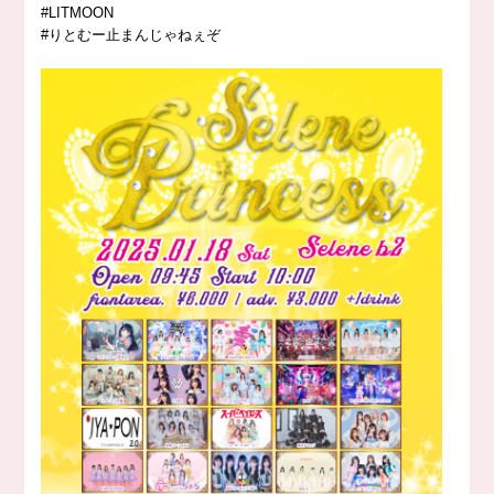
#LITMOON
#りとむー止まんじゃねぇぞ